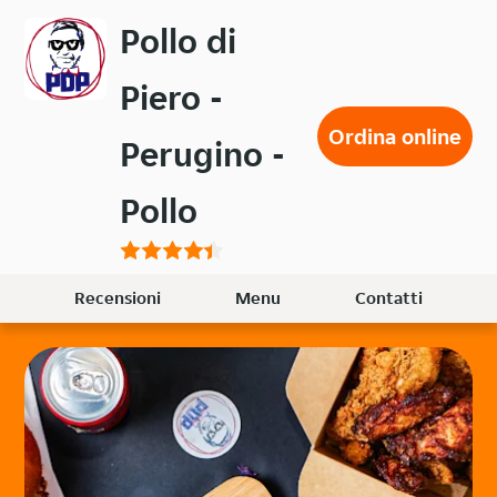
Passa
Pollo di
al
contenuto
Piero -
principale
Ordina online
Perugino -
Pollo
Recensioni
Menu
Contatti